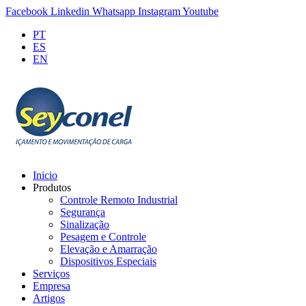
Facebook
Linkedin
Whatsapp
Instagram
Youtube
PT
ES
EN
Inicio
Produtos
Controle Remoto Industrial
Segurança
Sinalização
Pesagem e Controle
Elevação e Amarração
Dispositivos Especiais
Serviços
Empresa
Artigos