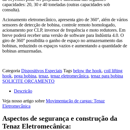
capacidades: 20, 30 e 40 toneladas (outras capacidades sob
consulta).
Acionamento eletromecânico, apresenta giro de 360°, além de vários
sensores de detecção de bobina, controle remoto homologado,
acionamento por CLP, inversor de frequência e moto redutores. Em
breve poderá receber uma versão de software para Indústria 4.0. O
giro de 360° possibilita o ganho de espaço no armazenamento das
bobinas, reduzindo os espaços vazios e aumentando a quantidade de
bobinas armazenadas.
Categoria
Dispositivos Especiais
Tags
below the hook
,
coil lifting
hook
,
pega bobina
,
tenaz
,
tenaz eletromecânica
,
tenaz para bobina
SOLICITE ORÇAMENTO
Descrição
Veja nosso artigo sobre
Movimentação de cargas: Tenaz
Eletromecânica
Aspectos de segurança e construção da
Tenaz Eletromecânica: