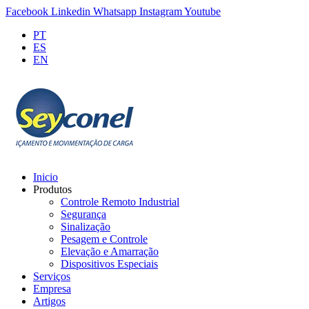
Facebook
Linkedin
Whatsapp
Instagram
Youtube
PT
ES
EN
Inicio
Produtos
Controle Remoto Industrial
Segurança
Sinalização
Pesagem e Controle
Elevação e Amarração
Dispositivos Especiais
Serviços
Empresa
Artigos