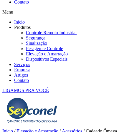
Contato
Menu
Inicio
Produtos
Controle Remoto Industrial
Segurança
Sinalização
Pesagem e Controle
Elevação e Amarração
Dispositivos Especiais
Serviços
Empresa
Artigos
Contato
LIGAMOS PRA VOCÊ
Início
/
Elevação e Amarração
/
Acessórios
/ Cadeado Ômega