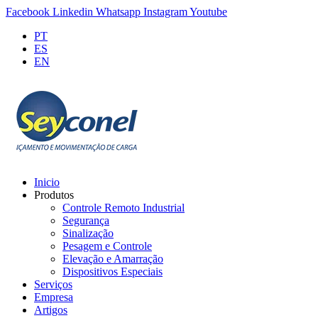
Facebook
Linkedin
Whatsapp
Instagram
Youtube
PT
ES
EN
Inicio
Produtos
Controle Remoto Industrial
Segurança
Sinalização
Pesagem e Controle
Elevação e Amarração
Dispositivos Especiais
Serviços
Empresa
Artigos