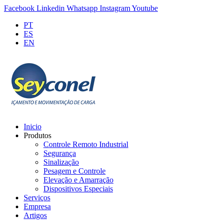
Facebook
Linkedin
Whatsapp
Instagram
Youtube
PT
ES
EN
Inicio
Produtos
Controle Remoto Industrial
Segurança
Sinalização
Pesagem e Controle
Elevação e Amarração
Dispositivos Especiais
Serviços
Empresa
Artigos